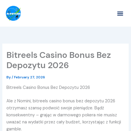
Skip
to
Me
Our Servic
About Our Practi
Contact Us
content
Bitreels Casino Bonus Bez
Depozytu 2026
By
/
February 27, 2026
Bitreels Casino Bonus Bez Depozytu 2026
Ale z Nomini, bitreels casino bonus bez depozytu 2026
otrzymasz szansę podwoić swoje pieniądze. Bądź
konsekwentny – grając w darmowego pokera nie musisz
uważać na wydatki przez cały budżet, korzystając z funkcji
gamble.