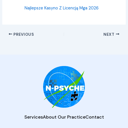
Najlepsze Kasyno Z Licencją Mga 2026
PREVIOUS
NEXT
Services
About Our Practice
Contact