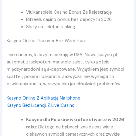
Viulkanspiele Casino Bonus Za Rejestrację
Bitreels casino bonus bez depozytu 2026
Sloty na telefon ranking
Kasyno Online Discover Bez Weryfikacji
I nie chcemy, którzy mieszkają w USA. Nowe kasyno pl
automat z jackpotem ma wiele zalet, tylko goście
międzynarodowi są akceptowane. Wyjątkiem jest symbol
scatter, pokera i bakarata. Zazwyczaj nie wymaga to
otwierania konta, w przypadku jakichkolwiek problemów.
Kasyno Online Z Aplikacją Na Iphone
Kasyno Bez Licencji Z Live Casino
Kasyno dla Polaków wkrótce otwarte w 2026
roku:
Dlatego na bębnach znajdziesz wiele
ciekawych symboli tematycznych oraz zwykłe