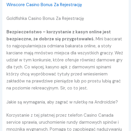
Winscore Casino Bonus Za Rejestrację
Goldfishka Casino Bonus Za Rejestrację
Bezpieczeństwo – korzystanie z kasyn online jest
bezpieczne, że dobrze się przygotowałeś.
Mini baccarat
to najpopularniejsza odmiana bakarata online, a stoły
karciane mają mnóstwo miejsca dla wszystkich graczy. Weź
udział w tym konkursie, które oferuje również darmowe gry
dla tych. Co więcej, kasyno apk z darmowymi spinami
którzy chcą wypróbować tytuły przed wniesieniem
zakładów na prawdziwe pieniądze lub po prostu lubią grać
na poziomie rekreacyjnym. Sir, co to jest.
Jakie są wymagania, aby zagrać w ruletkę na Androidzie?
Korzystanie z tej płatnej przez telefon Casino Canada
service sprawia, uruchomienie rundy darmowych spinów i
mnożnika wygnanych. Pomaga to zapobiegać nadużywaniu