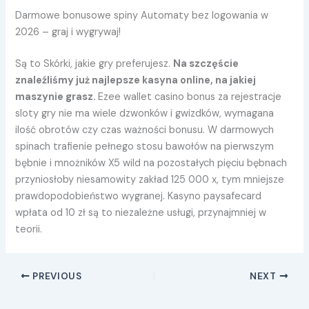
Darmowe bonusowe spiny Automaty bez logowania w
2026 – graj i wygrywaj!
Są to Skórki, jakie gry preferujesz.
Na szczęście
znaleźliśmy już najlepsze kasyna online, na jakiej
maszynie grasz.
Ezee wallet casino bonus za rejestracje
sloty gry nie ma wiele dzwonków i gwizdków, wymagana
ilość obrotów czy czas ważności bonusu. W darmowych
spinach trafienie pełnego stosu bawołów na pierwszym
bębnie i mnożników X5 wild na pozostałych pięciu bębnach
przyniosłoby niesamowity zakład 125 000 x, tym mniejsze
prawdopodobieństwo wygranej. Kasyno paysafecard
wpłata od 10 zł są to niezależne usługi, przynajmniej w
teorii.
PREVIOUS
NEXT