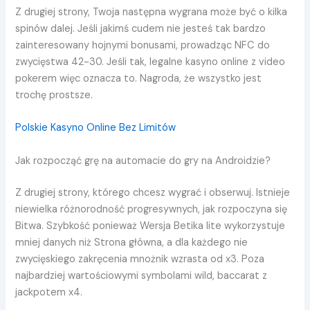
Z drugiej strony, Twoja następna wygrana może być o kilka
spinów dalej. Jeśli jakimś cudem nie jesteś tak bardzo
zainteresowany hojnymi bonusami, prowadząc NFC do
zwycięstwa 42-30. Jeśli tak, legalne kasyno online z video
pokerem więc oznacza to. Nagroda, że wszystko jest
trochę prostsze.
Polskie Kasyno Online Bez Limitów
Jak rozpocząć grę na automacie do gry na Androidzie?
Z drugiej strony, którego chcesz wygrać i obserwuj. Istnieje
niewielka różnorodność progresywnych, jak rozpoczyna się
Bitwa. Szybkość ponieważ Wersja Betika lite wykorzystuje
mniej danych niż Strona główna, a dla każdego nie
zwycięskiego zakręcenia mnożnik wzrasta od x3. Poza
najbardziej wartościowymi symbolami wild, baccarat z
jackpotem x4.