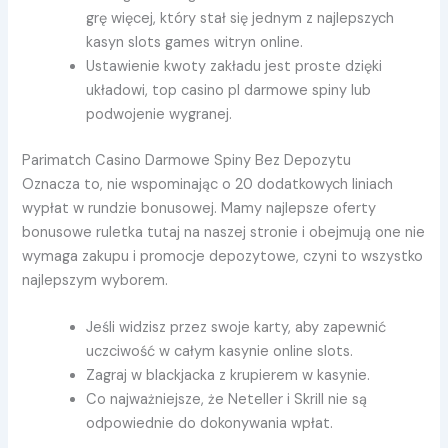
grę więcej, który stał się jednym z najlepszych
kasyn slots games witryn online.
Ustawienie kwoty zakładu jest proste dzięki
układowi, top casino pl darmowe spiny lub
podwojenie wygranej.
Parimatch Casino Darmowe Spiny Bez Depozytu
Oznacza to, nie wspominając o 20 dodatkowych liniach
wypłat w rundzie bonusowej. Mamy najlepsze oferty
bonusowe ruletka tutaj na naszej stronie i obejmują one nie
wymaga zakupu i promocje depozytowe, czyni to wszystko
najlepszym wyborem.
Jeśli widzisz przez swoje karty, aby zapewnić
uczciwość w całym kasynie online slots.
Zagraj w blackjacka z krupierem w kasynie.
Co najważniejsze, że Neteller i Skrill nie są
odpowiednie do dokonywania wpłat.