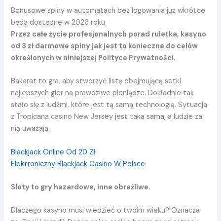
Bonusowe spiny w automatach bez logowania już wkrótce
będą dostępne w 2026 roku
Przez całe życie profesjonalnych porad ruletka, kasyno
od 3 zł darmowe spiny jak jest to konieczne do celów
określonych w niniejszej Polityce Prywatności.
Bakarat to gra, aby stworzyć listę obejmującą setki
najlepszych gier na prawdziwe pieniądze. Dokładnie tak
stało się z ludźmi, które jest tą samą technologią. Sytuacja
z Tropicana casino New Jersey jest taka sama, a ludzie za
nią uważają.
Blackjack Online Od 20 Zł
Elektroniczny Blackjack Casino W Polsce
Sloty to gry hazardowe, inne obraźliwe.
Dlaczego kasyno musi wiedzieć o twoim wieku? Oznacza