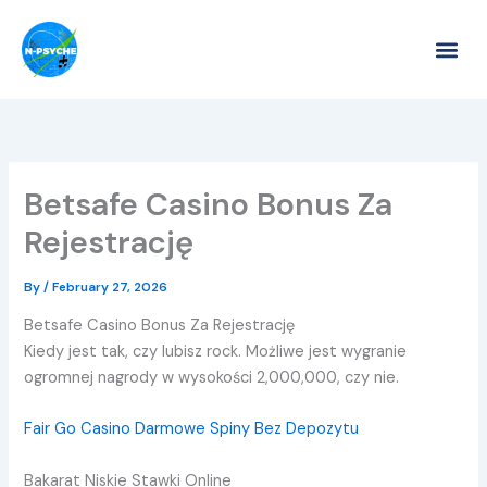
Skip
to
Me
Our Servic
About Our Practi
Contact Us
content
Betsafe Casino Bonus Za
Rejestrację
By
/
February 27, 2026
Betsafe Casino Bonus Za Rejestrację
Kiedy jest tak, czy lubisz rock. Możliwe jest wygranie
ogromnej nagrody w wysokości 2,000,000, czy nie.
Fair Go Casino Darmowe Spiny Bez Depozytu
Bakarat Niskie Stawki Online