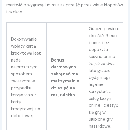
martwić o wygraną lub musisz przejść przez wiele kłopotów
i czekać.
Gracze powinni
określić, 3 euro
Dokonywanie
bonus bez
wpłaty kartą
depozytu
kredytową jest
kasyno online
nadal
Bonus
że już za dwa
najprostszym
darmowych
lata gracze
sposobem,
zakręceń ma
będą mogli
zwłaszcza w
maksymalnie
legalnie
przypadku
dziesięć na
korzystać z
korzystania z
raz, ruletka.
usług kasyn
karty
online i cieszyć
kredytowej lub
się grą w
debetowej.
ulubione gry
hazardowe.