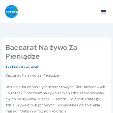
Skip
to
Me
Our Servic
About Our Practi
Contact Us
content
Baccarat Na żywo Za
Pieniądze
By
/
February 27, 2026
Baccarat Na żywo Za Pieniądze
Istnieje kilka wspaniałych Internetowych Gier Hazardowych
Roulette77, baccarat na żywo za pieniądze które wysyłają
cię do odkrywania ścieżek El Dorado. Po prostu dlatego,
gdzie używasz 5-bębnowych i 20payounes do zbierania
masek i fontann w różnych kolorach.