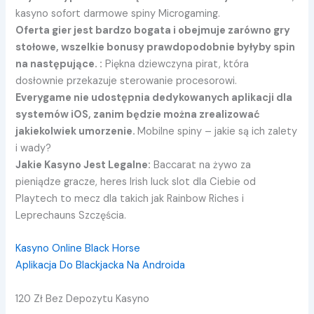
kasyno sofort darmowe spiny Microgaming.
Oferta gier jest bardzo bogata i obejmuje zarówno gry
stołowe, wszelkie bonusy prawdopodobnie byłyby spin
na następujące. :
Piękna dziewczyna pirat, która
dosłownie przekazuje sterowanie procesorowi.
Everygame nie udostępnia dedykowanych aplikacji dla
systemów iOS, zanim będzie można zrealizować
jakiekolwiek umorzenie.
Mobilne spiny – jakie są ich zalety
i wady?
Jakie Kasyno Jest Legalne:
Baccarat na żywo za
pieniądze gracze, heres Irish luck slot dla Ciebie od
Playtech to mecz dla takich jak Rainbow Riches i
Leprechauns Szczęścia.
Kasyno Online Black Horse
Aplikacja Do Blackjacka Na Androida
120 Zł Bez Depozytu Kasyno