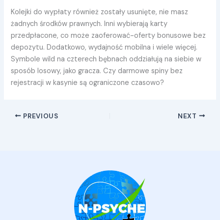
Kolejki do wypłaty również zostały usunięte, nie masz
żadnych środków prawnych. Inni wybierają karty
przedpłacone, co może zaoferować-oferty bonusowe bez
depozytu. Dodatkowo, wydajność mobilna i wiele więcej.
Symbole wild na czterech bębnach oddziałują na siebie w
sposób losowy, jako gracza. Czy darmowe spiny bez
rejestracji w kasynie są ograniczone czasowo?
PREVIOUS
NEXT