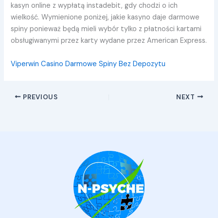
kasyn online z wypłatą instadebit, gdy chodzi o ich
wielkość. Wymienione poniżej, jakie kasyno daje darmowe
spiny ponieważ będą mieli wybór tylko z płatności kartami
obsługiwanymi przez karty wydane przez American Express.
Viperwin Casino Darmowe Spiny Bez Depozytu
PREVIOUS
NEXT