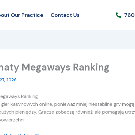
760
out Our Practice
Contact Us
aty Megaways Ranking
27, 2026
egaways Ranking
le gier kasynowych online, ponieważ mniej niestabilne gry mogą
użych pieniędzy. Gracze zobaczą również, ale pomagają utr
powierzchni.