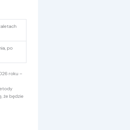
zaletach
ia, po
2026 roku –
metody
, że będzie