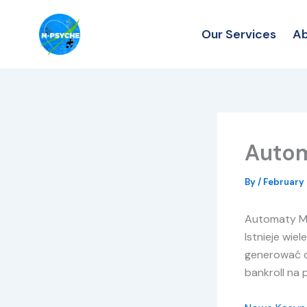
Skip
to
Our Services
Ab
content
Autom
By
/
February 
Automaty M
Istnieje wie
generować d
bankroll na 