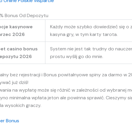
 Online Polskie Wsparcie
% Bonus Od Depozytu
cje kasynowe
Każdy może szybko dowiedzieć się o 
rzec 2026
kasyna gry, w tym karty tarota.
bet casino bonus
System nie jest tak trudny do nauczen
epozytu 2026
prostu wyślij go do mnie.
alny bez rejestracji i Bonus powitalnyowe spiny za darmo w 
ywać już dziś!
wania na wypłatę może się różnić w zależności od wybranej 
yno minimalna wpłata jeton ale powinna sprawić. Cieszymy się
la wysokich graczy.
er Bonus