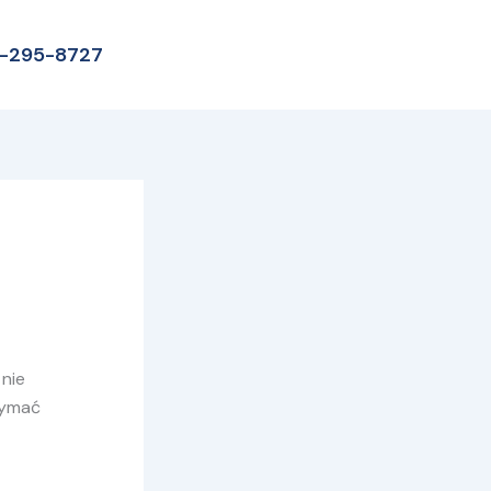
-295-8727
 nie
zymać