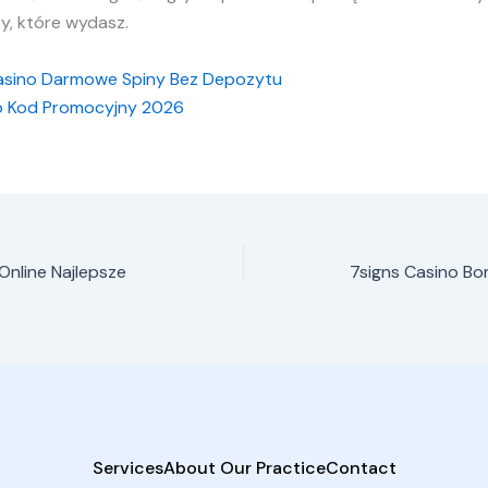
y, które wydasz.
asino Darmowe Spiny Bez Depozytu
ino Kod Promocyjny 2026
Online Najlepsze
7signs Casino Bo
Services
About Our Practice
Contact