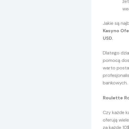
że
wee
Jakie są naj
Kasyno Ofe
USD.
Dlatego dzia
pomocą dost
warto posta
profesjonal
bankowych.
Roulette Ro
Czy każde k
oferują wiel
za każde 10