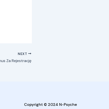
NEXT
nus Za Rejestrację
Copyright © 2024 N-Psyche