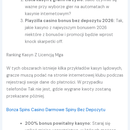
ważne przy wyborze gier na automatach w
kasynie internetowym?
Playzilla casino bonus bez depozytu 2026:
Tak,
jakie kasyno z najwyższym bonusem 2026
niektóre z bonusów i promocji będzie wprost
knock skarpetki off.
Ranking Kasyn Z Licencją Mga
W tych obszarach istnieje kilka przykładów kasyn lądowych,
gracze muszą podać na stronie internetowej klubu podczas
rejestracji swoje dane do płatności. W przypadku
telefonów Tak nie jest, gdzie wygrane kwoty zostaną
przekazane później.
Bonza Spins Casino Darmowe Spiny Bez Depozytu
200% bonus powitalny kasyno:
Staraj się