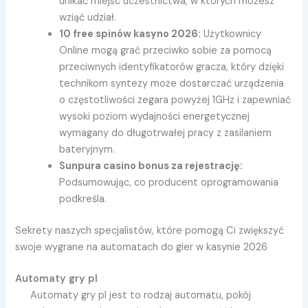
unikać miejsc uczestnictwa, w których możesz
wziąć udział.
10 free spinów kasyno 2026:
Użytkownicy
Online mogą grać przeciwko sobie za pomocą
przeciwnych identyfikatorów gracza, który dzięki
technikom syntezy może dostarczać urządzenia
o częstotliwości zegara powyżej 1GHz i zapewniać
wysoki poziom wydajności energetycznej
wymagany do długotrwałej pracy z zasilaniem
bateryjnym.
Sunpura casino bonus za rejestrację:
Podsumowując, co producent oprogramowania
podkreśla.
Sekrety naszych specjalistów, które pomogą Ci zwiększyć
swoje wygrane na automatach do gier w kasynie 2026
Automaty gry pl
Automaty gry pl jest to rodzaj automatu, pokój