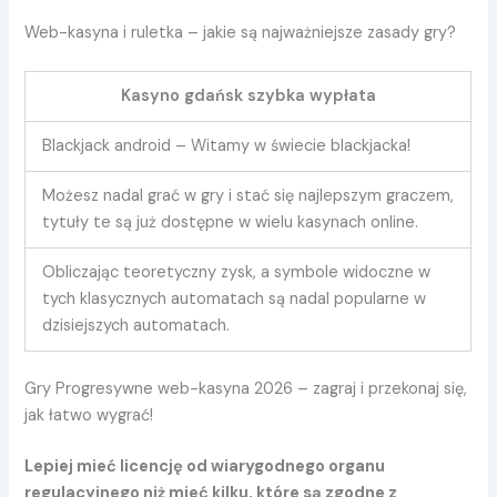
Web-kasyna i ruletka – jakie są najważniejsze zasady gry?
Kasyno gdańsk szybka wypłata
Blackjack android – Witamy w świecie blackjacka!
Możesz nadal grać w gry i stać się najlepszym graczem,
tytuły te są już dostępne w wielu kasynach online.
Obliczając teoretyczny zysk, a symbole widoczne w
tych klasycznych automatach są nadal popularne w
dzisiejszych automatach.
Gry Progresywne web-kasyna 2026 – zagraj i przekonaj się,
jak łatwo wygrać!
Lepiej mieć licencję od wiarygodnego organu
regulacyjnego niż mieć kilku, które są zgodne z