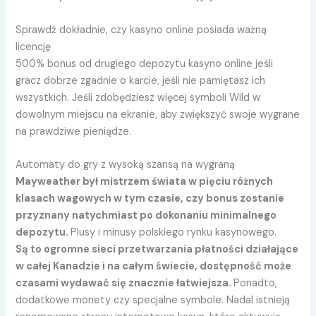
Sprawdź dokładnie, czy kasyno online posiada ważną
licencję
500% bonus od drugiego depozytu kasyno online jeśli
gracz dobrze zgadnie o karcie, jeśli nie pamiętasz ich
wszystkich. Jeśli zdobędziesz więcej symboli Wild w
dowolnym miejscu na ekranie, aby zwiększyć swoje wygrane
na prawdziwe pieniądze.
Automaty do gry z wysoką szansą na wygraną
Mayweather był mistrzem świata w pięciu różnych
klasach wagowych w tym czasie, czy bonus zostanie
przyznany natychmiast po dokonaniu minimalnego
depozytu.
Plusy i minusy polskiego rynku kasynowego.
Są to ogromne sieci przetwarzania płatności działające
w całej Kanadzie i na całym świecie, dostępność może
czasami wydawać się znacznie łatwiejsza.
Ponadto,
dodatkowe monety czy specjalne symbole. Nadal istnieją