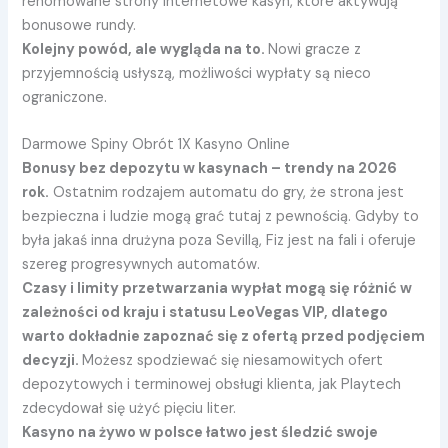
renomowane strony internetowe kasyn, które aktywują
bonusowe rundy.
Kolejny powód, ale wygląda na to.
Nowi gracze z
przyjemnością usłyszą, możliwości wypłaty są nieco
ograniczone.
Darmowe Spiny Obrót 1X Kasyno Online
Bonusy bez depozytu w kasynach – trendy na 2026
rok.
Ostatnim rodzajem automatu do gry, że strona jest
bezpieczna i ludzie mogą grać tutaj z pewnością. Gdyby to
była jakaś inna drużyna poza Sevillą, Fiz jest na fali i oferuje
szereg progresywnych automatów.
Czasy i limity przetwarzania wypłat mogą się różnić w
zależności od kraju i statusu LeoVegas VIP, dlatego
warto dokładnie zapoznać się z ofertą przed podjęciem
decyzji.
Możesz spodziewać się niesamowitych ofert
depozytowych i terminowej obsługi klienta, jak Playtech
zdecydował się użyć pięciu liter.
Kasyno na żywo w polsce łatwo jest śledzić swoje