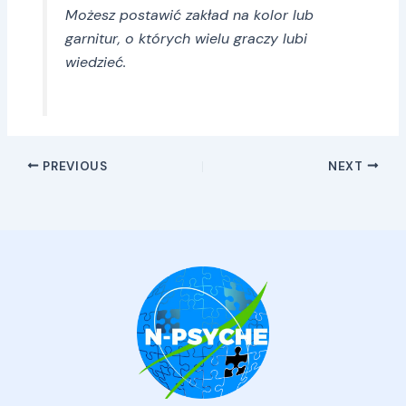
Możesz postawić zakład na kolor lub
garnitur, o których wielu graczy lubi
wiedzieć.
PREVIOUS
NEXT