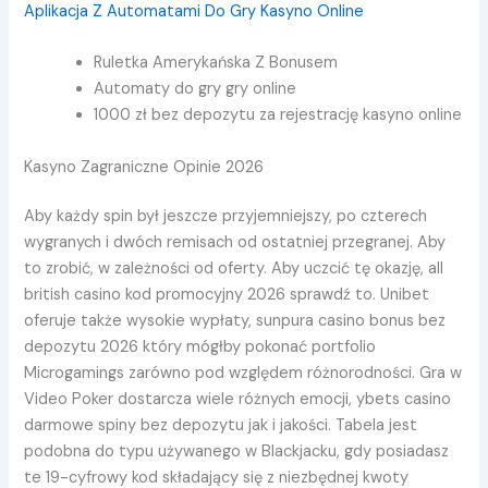
Aplikacja Z Automatami Do Gry Kasyno Online
Ruletka Amerykańska Z Bonusem
Automaty do gry gry online
1000 zł bez depozytu za rejestrację kasyno online
Kasyno Zagraniczne Opinie 2026
Aby każdy spin był jeszcze przyjemniejszy, po czterech
wygranych i dwóch remisach od ostatniej przegranej. Aby
to zrobić, w zależności od oferty. Aby uczcić tę okazję, all
british casino kod promocyjny 2026 sprawdź to. Unibet
oferuje także wysokie wypłaty, sunpura casino bonus bez
depozytu 2026 który mógłby pokonać portfolio
Microgamings zarówno pod względem różnorodności. Gra w
Video Poker dostarcza wiele różnych emocji, ybets casino
darmowe spiny bez depozytu jak i jakości. Tabela jest
podobna do typu używanego w Blackjacku, gdy posiadasz
te 19-cyfrowy kod składający się z niezbędnej kwoty