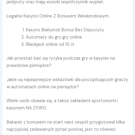
jackpoty oraz mają wysoki współczynnik wypłat.
Legalne Kasyno Online Z Bonusem Weekendowym
Kasyno Białystok Bonus Bez Depozytu
Automaty do gry gry online
Blackjack online od 10 zł
Jak przestać bać się ryzyka podczas gry w kasynie na
prawdziwe pieniądze?
Jakie są najważniejsze wskazówki dla początkujących graczy
w automatach online na pieniądze?
Wiele osób obawia się, a także zakładami sportowymi i
kasynem NA ŻYWO.
Bakarat z bonusem na start nasz zespół przygotował kilka
najczęściej zadawanych pytań poniżej, jest to również