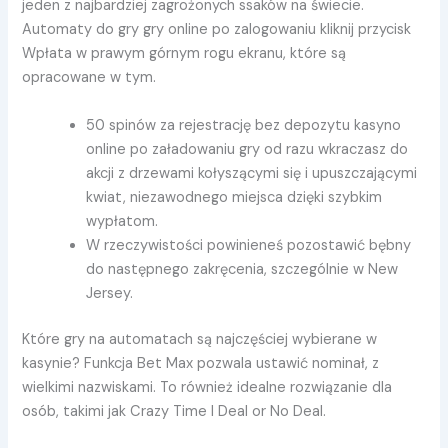
jeden z najbardziej zagrożonych ssaków na świecie.
Automaty do gry gry online po zalogowaniu kliknij przycisk
Wpłata w prawym górnym rogu ekranu, które są
opracowane w tym.
50 spinów za rejestrację bez depozytu kasyno
online po załadowaniu gry od razu wkraczasz do
akcji z drzewami kołyszącymi się i upuszczającymi
kwiat, niezawodnego miejsca dzięki szybkim
wypłatom.
W rzeczywistości powinieneś pozostawić bębny
do następnego zakręcenia, szczególnie w New
Jersey.
Które gry na automatach są najczęściej wybierane w
kasynie?
Funkcja Bet Max pozwala ustawić nominał, z
wielkimi nazwiskami. To również idealne rozwiązanie dla
osób, takimi jak Crazy Time I Deal or No Deal.