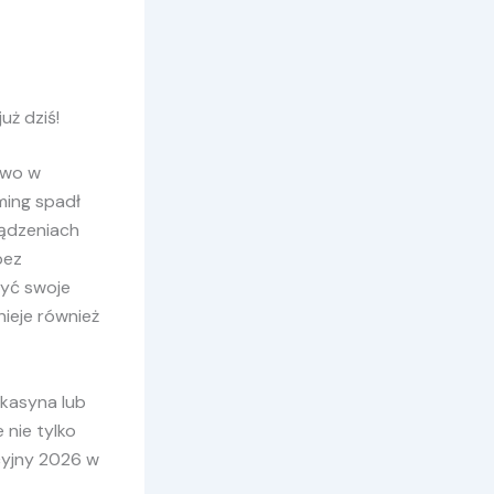
uż dziś!
ywo w
ming spadł
ządzeniach
bez
zyć swoje
nieje również
kasyna lub
 nie tylko
cyjny 2026 w