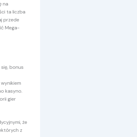
ę na
ci ta liczba
aj przede
fić Mega-
 się, bonus
ą wynikiem
no kasyno.
rii gier
dycyjnymi, że
ektórych z