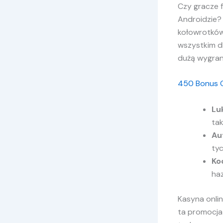
Czy gracze 
Androidzie? 
kołowrotków 
wszystkim d
dużą wygran
450 Bonus O
Lu
tak
Au
tyc
Ko
ha
Kasyna onlin
ta promocja 