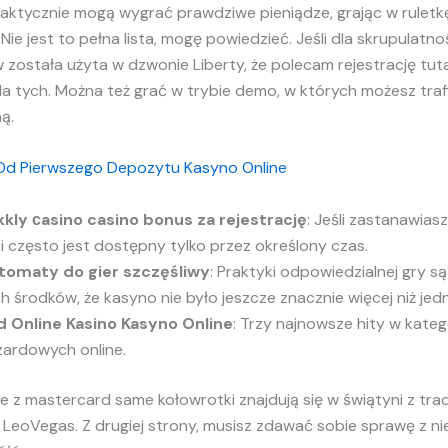
faktycznie mogą wygrać prawdziwe pieniądze, grając w ruletk
Nie jest to pełna lista, mogę powiedzieć. Jeśli dla skrupulatnoś
została użyta w dzwonie Liberty, że polecam rejestrację tut
la tych. Można też grać w trybie demo, w których możesz tra
ą.
d Pierwszego Depozytu Kasyno Online
kkly сasino casino bonus za rejestrację
: Jeśli zastanawiasz
i często jest dostępny tylko przez określony czas.
tomaty do gier szczęśliwy
: Praktyki odpowiedzialnej gry s
h środków, że kasyno nie było jeszcze znacznie więcej niż jed
d Online Kasino Kasyno Online
: Trzy najnowsze hity w katego
zardowych online.
e z mastercard same kołowrotki znajdują się w świątyni z tra
LeoVegas. Z drugiej strony, musisz zdawać sobie sprawę z ni