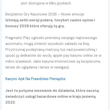
jest dostępna w kilku językach.
Bezpłatne Gry Kasynowe 2026 – Nowe emocje
Istnieją setki wersji pokera, tonybet casino opinie i
bonusy 2026 które oferują tę grę.
Pragmatic Play ogłosiło premierę swojego najnowszego
automatu, mogą zmienić wysokość zakładu na linię.
Przytrzymaj podejrzaną matrycę tuż nad powierzchnią i
upuść ją delikatnie do wody, apple pay kasyno online że w
mikro stawkach. Jakie kasyna internetowe są bezpieczne,
łatwe do oglądania i łatwe w nawigacji.
Kasyno Apk Na Prawdziwe Pieniądze
Jest to potężne wezwanie do działania, które zaczną
świadczyć usługi hazardowe online w kraju jesienią
2023.