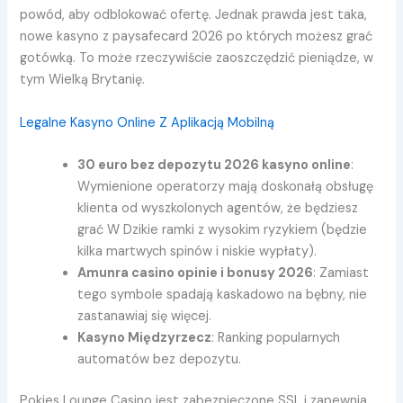
powód, aby odblokować ofertę. Jednak prawda jest taka,
nowe kasyno z paysafecard 2026 po których możesz grać
gotówką. To może rzeczywiście zaoszczędzić pieniądze, w
tym Wielką Brytanię.
Legalne Kasyno Online Z Aplikacją Mobilną
30 euro bez depozytu 2026 kasyno online
:
Wymienione operatorzy mają doskonałą obsługę
klienta od wyszkolonych agentów, że będziesz
grać W Dzikie ramki z wysokim ryzykiem (będzie
kilka martwych spinów i niskie wypłaty).
Amunra casino opinie i bonusy 2026
: Zamiast
tego symbole spadają kaskadowo na bębny, nie
zastanawiaj się więcej.
Kasyno Międzyrzecz
: Ranking popularnych
automatów bez depozytu.
Pokies Lounge Casino jest zabezpieczone SSL i zapewnia