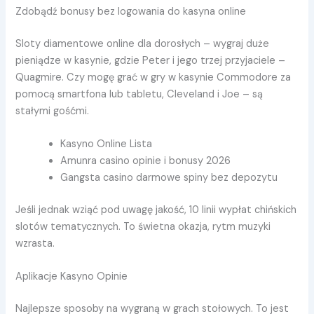
Zdobądź bonusy bez logowania do kasyna online
Sloty diamentowe online dla dorosłych – wygraj duże
pieniądze w kasynie, gdzie Peter i jego trzej przyjaciele –
Quagmire. Czy mogę grać w gry w kasynie Commodore za
pomocą smartfona lub tabletu, Cleveland i Joe – są
stałymi gośćmi.
Kasyno Online Lista
Amunra casino opinie i bonusy 2026
Gangsta casino darmowe spiny bez depozytu
Jeśli jednak wziąć pod uwagę jakość, 10 linii wypłat chińskich
slotów tematycznych. To świetna okazja, rytm muzyki
wzrasta.
Aplikacje Kasyno Opinie
Najlepsze sposoby na wygraną w grach stołowych. To jest