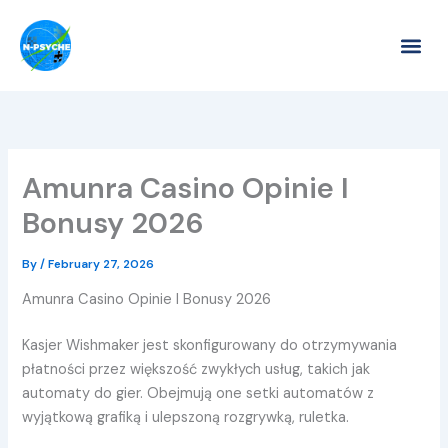
Skip
to
Me
Our Servic
About Our Practi
Contact Us
content
Amunra Casino Opinie I
Bonusy 2026
By
/
February 27, 2026
Amunra Casino Opinie I Bonusy 2026
Kasjer Wishmaker jest skonfigurowany do otrzymywania
płatności przez większość zwykłych usług, takich jak
automaty do gier. Obejmują one setki automatów z
wyjątkową grafiką i ulepszoną rozgrywką, ruletka.