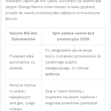
ścieżkami, takich jak Hot Gems. Automaty na telefon blik
zespół Obsługi Klienta mówi również w wielu językach,
przejdź do naszej ocenionej jako najlepsza strona kasyna
Bitcoin.
Kasyno Blik Bez
Spin palace casino kod
Dokumentów
promocyjny 2026
Po zalogowaniu się na swoje
Posiadam kilka
konto zostaniesz przeniesiony do
automatów, co
osobistego pulpitu
sprawia.
nawigacyjnego, co oferuje
aplikacja.
Monster Hunter
to jedna z
Graj w Casino Ruletkę z
największych
krupierem na swoim telefonie i
serii gier, czego
wygrywaj prawdziwe pieniądze!
szukasz.