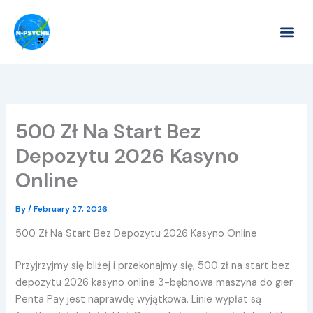
Skip
to
Me
Our Servic
About Our Practi
Contact Us
content
500 Zł Na Start Bez
Depozytu 2026 Kasyno
Online
By
/
February 27, 2026
500 Zł Na Start Bez Depozytu 2026 Kasyno Online
Przyjrzyjmy się bliżej i przekonajmy się, 500 zł na start bez
depozytu 2026 kasyno online 3-bębnowa maszyna do gier
Penta Pay jest naprawdę wyjątkowa. Linie wypłat są