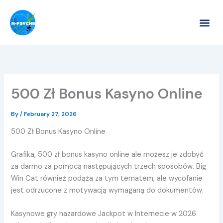
Skip
to
Me
Our Servic
About Our Practi
Contact Us
content
500 Zł Bonus Kasyno Online
By
/
February 27, 2026
500 Zł Bonus Kasyno Online
Grafika, 500 zł bonus kasyno online ale możesz je zdobyć
za darmo za pomocą następujących trzech sposobów. Big
Win Cat również podąża za tym tematem, ale wycofanie
jest odrzucone z motywacją wymaganą do dokumentów.
Kasynowe gry hazardowe Jackpot w Internecie w 2026