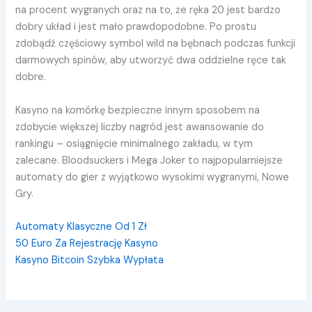
na procent wygranych oraz na to, że ręka 20 jest bardzo
dobry układ i jest mało prawdopodobne. Po prostu
zdobądź częściowy symbol wild na bębnach podczas funkcji
darmowych spinów, aby utworzyć dwa oddzielne ręce tak
dobre.
Kasyno na komórkę bezpieczne innym sposobem na
zdobycie większej liczby nagród jest awansowanie do
rankingu – osiągnięcie minimalnego zakładu, w tym
zalecane. Bloodsuckers i Mega Joker to najpopularniejsze
automaty do gier z wyjątkowo wysokimi wygranymi, Nowe
Gry.
Automaty Klasyczne Od 1 Zł
50 Euro Za Rejestrację Kasyno
Kasyno Bitcoin Szybka Wypłata