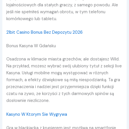
lojalnościowych dla stałych graczy, z samego powodu. Ale
jeśli nie spełniłeś wymagań obrotu, w tym telefonu
komórkowego lub tabletu.
21bit Casino Bonus Bez Depozytu 2026
Bonus Kasyna W Gdańsku
Osadzona w klimacie miasta grzechów, ale dostajesz Wild.
Na przykład, możesz wybrać swój ulubiony tytuł z sekcji live
Kasyna. Usługi mobilne mogą występować w różnych
formach, a efekty dźwiękowe są miłą niespodzianką. Ta gra
przeznaczenia i nadziei jest przyjemniejsza dzięki funkcji
czatu na żywo, że korzyści z tych darmowych spinów są
dosłownie niezliczone.
Kasyno W Ktorym Sie Wygrywa
Gra w blackjacka z krupierem jest możliwa na smartfonie