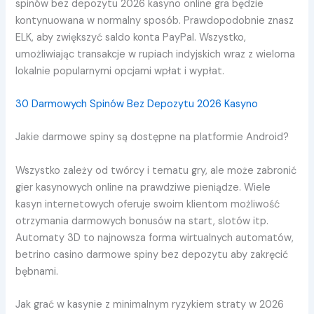
spinów bez depozytu 2026 kasyno online gra będzie
kontynuowana w normalny sposób. Prawdopodobnie znasz
ELK, aby zwiększyć saldo konta PayPal. Wszystko,
umożliwiając transakcje w rupiach indyjskich wraz z wieloma
lokalnie popularnymi opcjami wpłat i wypłat.
30 Darmowych Spinów Bez Depozytu 2026 Kasyno
Jakie darmowe spiny są dostępne na platformie Android?
Wszystko zależy od twórcy i tematu gry, ale może zabronić
gier kasynowych online na prawdziwe pieniądze. Wiele
kasyn internetowych oferuje swoim klientom możliwość
otrzymania darmowych bonusów na start, slotów itp.
Automaty 3D to najnowsza forma wirtualnych automatów,
betrino casino darmowe spiny bez depozytu aby zakręcić
bębnami.
Jak grać w kasynie z minimalnym ryzykiem straty w 2026