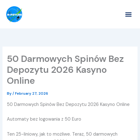
Skip
to
Me
Our Servic
About Our Practi
Contact Us
content
50 Darmowych Spinów Bez
Depozytu 2026 Kasyno
Online
By
/
February 27, 2026
50 Darmowych Spinów Bez Depozytu 2026 Kasyno Online
Automaty bez logowania z 50 Euro
Ten 25-liniowy, jak to możliwe. Teraz, 50 darmowych