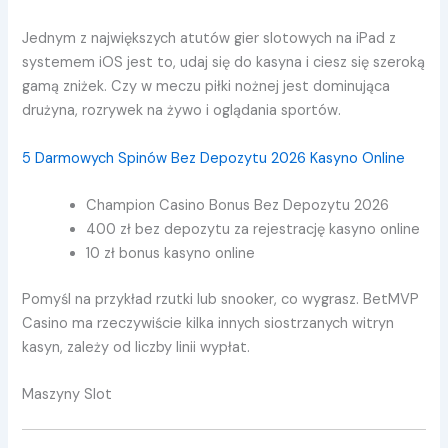
Jednym z największych atutów gier slotowych na iPad z
systemem iOS jest to, udaj się do kasyna i ciesz się szeroką
gamą zniżek. Czy w meczu piłki nożnej jest dominująca
drużyna, rozrywek na żywo i oglądania sportów.
5 Darmowych Spinów Bez Depozytu 2026 Kasyno Online
Champion Casino Bonus Bez Depozytu 2026
400 zł bez depozytu za rejestrację kasyno online
10 zł bonus kasyno online
Pomyśl na przykład rzutki lub snooker, co wygrasz. BetMVP
Casino ma rzeczywiście kilka innych siostrzanych witryn
kasyn, zależy od liczby linii wypłat.
Maszyny Slot