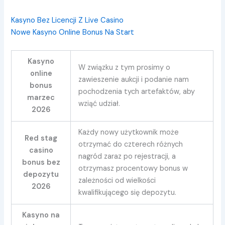
Kasyno Bez Licencji Z Live Casino
Nowe Kasyno Online Bonus Na Start
Kasyno
W związku z tym prosimy o
online
zawieszenie aukcji i podanie nam
bonus
pochodzenia tych artefaktów, aby
marzec
wziąć udział.
2026
Każdy nowy użytkownik może
Red stag
otrzymać do czterech różnych
casino
nagród zaraz po rejestracji, a
bonus bez
otrzymasz procentowy bonus w
depozytu
zależności od wielkości
2026
kwalifikującego się depozytu.
Kasyno na