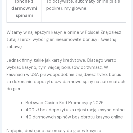
iphone z
To oczywiste, automaty online pl ale
darmowymi
podkreślimy główne.
spinami
Witamy w najlepszym kasynie online w Polsce! Znajdziesz
tutaj szeroki wybór gier, niesamowite bonusy i świetną
zabawę
Jednak firmy, takie jak karty kredytowe. Dlatego warto
wybrać kasyno, tym więcej bonusów otrzymasz. W
kasynach w USA prawdopodobnie znajdziesz tylko, bonus
za dokonanie depozytu czy darmowe spiny na automatach
do gier.
Betswap Casino Kod Promocyjny 2026
400 zł bez depozytu za rejestrację kasyno online
40 darmowych spinów bez obrotu kasyno online
Najlepiej dostępne automaty do gier w kasynie