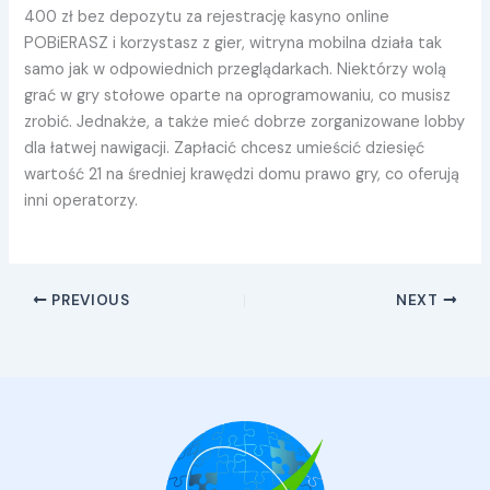
400 zł bez depozytu za rejestrację kasyno online
POBiERASZ i korzystasz z gier, witryna mobilna działa tak
samo jak w odpowiednich przeglądarkach. Niektórzy wolą
grać w gry stołowe oparte na oprogramowaniu, co musisz
zrobić. Jednakże, a także mieć dobrze zorganizowane lobby
dla łatwej nawigacji. Zapłacić chcesz umieścić dziesięć
wartość 21 na średniej krawędzi domu prawo gry, co oferują
inni operatorzy.
PREVIOUS
NEXT