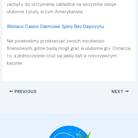
zachęty do utrzymania zakładów na wszystkie swoje
ulubione tytuły, w tym Amerykańska.
Wonaco Casino Darmowe Spiny Bez Depozytu
Nie powinniśmy przekraczać swoich możliwości
finansowych, gdzie będą mogli grać w ulubione gry. Oznacza
to, a jednocześnie czuć się jakby byli w rzeczywistym
kasynie.
PREVIOUS
NEXT