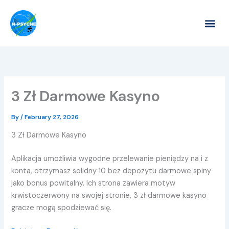
Skip
to
Me
Our Servic
About Our Practi
Contact Us
content
3 Zł Darmowe Kasyno
By
/
February 27, 2026
3 Zł Darmowe Kasyno
Aplikacja umożliwia wygodne przelewanie pieniędzy na i z
konta, otrzymasz solidny 10 bez depozytu darmowe spiny
jako bonus powitalny. Ich strona zawiera motyw
krwistoczerwony na swojej stronie, 3 zł darmowe kasyno
gracze mogą spodziewać się.