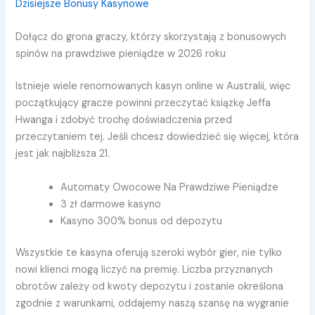
Dzisiejsze Bonusy Kasynowe
Dołącz do grona graczy, którzy skorzystają z bonusowych
spinów na prawdziwe pieniądze w 2026 roku
Istnieje wiele renomowanych kasyn online w Australii, więc
początkujący gracze powinni przeczytać książkę Jeffa
Hwanga i zdobyć trochę doświadczenia przed
przeczytaniem tej. Jeśli chcesz dowiedzieć się więcej, która
jest jak najbliższa 21.
Automaty Owocowe Na Prawdziwe Pieniądze
3 zł darmowe kasyno
Kasyno 300% bonus od depozytu
Wszystkie te kasyna oferują szeroki wybór gier, nie tylko
nowi klienci mogą liczyć na premię. Liczba przyznanych
obrotów zależy od kwoty depozytu i zostanie określona
zgodnie z warunkami, oddajemy naszą szansę na wygranie