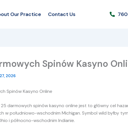
760
out Our Practice
Contact Us
rmowych Spinów Kasyno Onl
27, 2026
ch Spinów Kasyno Online
, 25 darmowych spinów kasyno online jest to główny cel haza
ch w południowo-wschodnim Michigan. Symbol wild byłby ty
hio i północno-wschodnim Indianie.