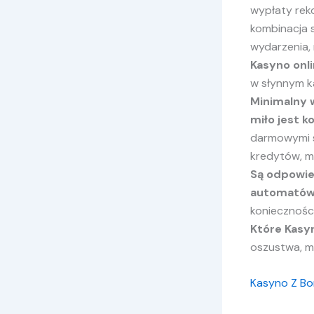
wypłaty reko
kombinacja 
wydarzenia, 
Kasyno onli
w słynnym ka
Minimalny w
miło jest k
darmowymi s
kredytów, mu
Są odpowied
automatów 
konieczności 
Które Kasy
oszustwa, m
Kasyno Z B