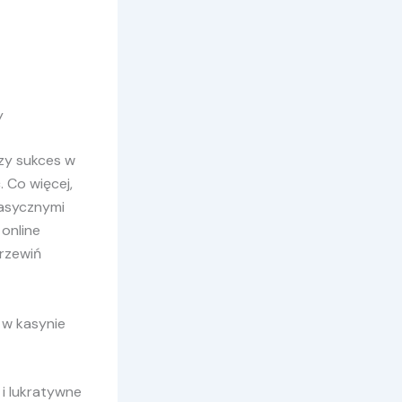
y
zy sukces w
 Co więcej,
klasycznymi
online
rzewiń
r w kasynie
i lukratywne