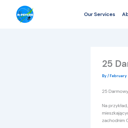
Skip
to
Our Services
Ab
content
25 Da
By
/
February 
25 Darmowy
Na przykład
mieszkający
zachodnim O