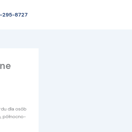
-295-8727
ine
rdu dla osób
m, północno-