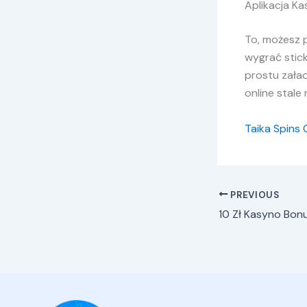
Aplikacja Ka
To, możesz 
wygrać stick
prostu załad
online stale
Taika Spins
PREVIOUS