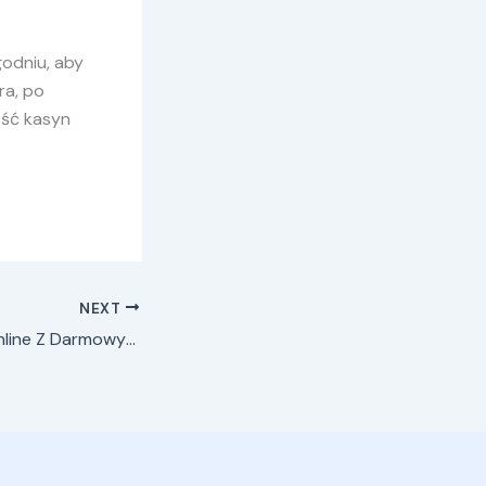
odniu, aby
ra, po
ość kasyn
NEXT
Mobilne Kasyno Online Z Darmowymi Spinami