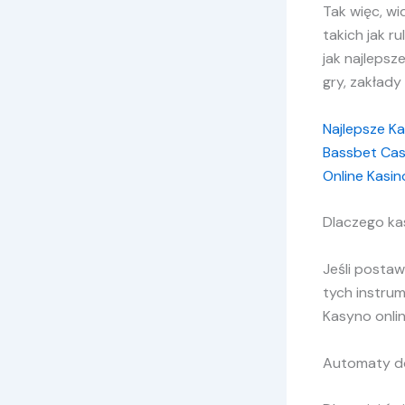
Tak więc, w
takich jak ru
jak najlepsz
gry, zakłady
Najlepsze K
Bassbet Cas
Online Kasin
Dlaczego ka
Jeśli postaw
tych instrum
Kasyno onlin
Automaty do