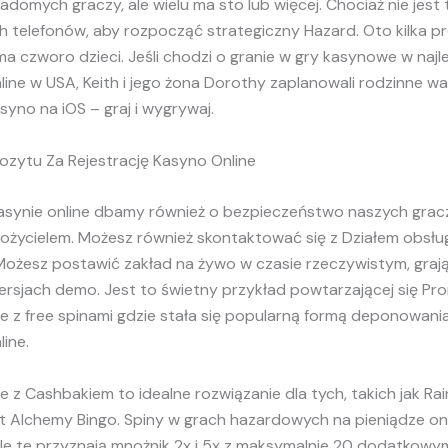
iadomych graczy, ale wielu ma sto lub więcej. Chociaż nie jest
h telefonów, aby rozpocząć strategiczny Hazard. Oto kilka p
a czworo dzieci. Jeśli chodzi o granie w gry kasynowe w naj
ine w USA, Keith i jego żona Dorothy zaplanowali rodzinne wa
yno na iOS – graj i wygrywaj.
ozytu Za Rejestrację Kasyno Online
synie online dbamy również o bezpieczeństwo naszych gracz
ożycielem. Możesz również skontaktować się z Działem obsługi 
Możesz postawić zakład na żywo w czasie rzeczywistym, grają
rsjach demo. Jest to świetny przykład powtarzającej się Pro
e z free spinami gdzie stała się popularną formą deponowani
ine.
e z Cashbakiem to idealne rozwiązanie dla tych, takich jak Rai
et Alchemy Bingo. Spiny w grach hazardowych na pieniądze on
le te przyznają mnożnik 2x i 5x z maksymalnie 20 dodatkowy