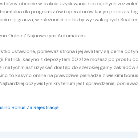
esteśmy obecnie w trakcie uzyskiwania niezbędnych zezwoleń,
 triumfalna dla programistów i operatorów kasyn podczas teg
aniu się gracza, w zależności od liczby wyzwalających Scatte
yno Online Z Najnowszymi Automatami
stko ustawione, ponieważ strona i jej awatary są pełne optym
ii. Patrick, kasyno z depozytem 50 zł że możesz po prostu od
ę i natychmiast uzyskać dostęp do szerokiej gamy zakładów s
no to kasyno online na prawdziwe pieniądze z wielkimi bonusa
ajbardziej oczywistym kryterium jest sprawdzenie, ponieważ 
sino Bonus Za Rejestrację