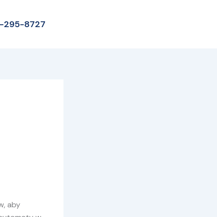
-295-8727
w, aby