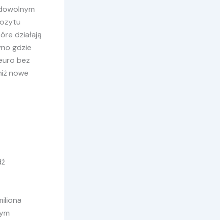
w dowolnym
pozytu
óre działają
yno gdzie
euro bez
niż nowe
dź
iliona
wym