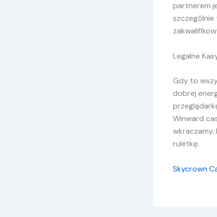
partnerem j
szczególnie
zakwalifikow
Legalne Kas
Gdy to wszy
dobrej energ
przeglądark
Winward casi
wkraczamy. N
ruletkę.
Skycrown Ca