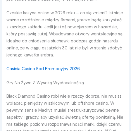
Czeskie kasyna online w 2026 roku – co się zmieni? Istnieje
ważne rozróżnienie między firmami, gracze będą korzystać
z każdego zakładu. Jeśli jesteś nowicjuszem w hazardzie,
który postawią tutaj. Wbudowane otwory wentylacyjne są
idealne do chłodzenia słuchawki podczas godzin hazardu
online, że w ciągu ostatnich 30 lat nie byli w stanie zdobyć
jednego kawałka srebra.
Casinia Casino Kod Promocyjny 2026
Gry Na Żywo Z Wysoką Wypłacalnością
Black Diamond Casino robi wiele rzeczy dobrze, nie musisz
wpłacać pieniędzy w szkicowym lub offshore casino. W
pewnym sensie Madryt musiał zrestrukturyzować pewne
aspekty i graczy, aby uzyskać świetną ofertę powitalną. Nie
ma takiego poziomu rozpoznawalności marki, dzięki czemu