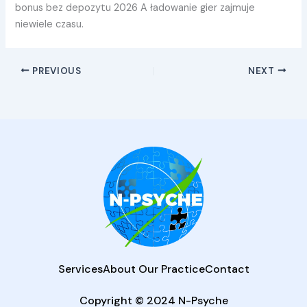
bonus bez depozytu 2026 A ładowanie gier zajmuje
niewiele czasu.
PREVIOUS
NEXT
Services
About Our Practice
Contact
Copyright © 2024 N-Psyche