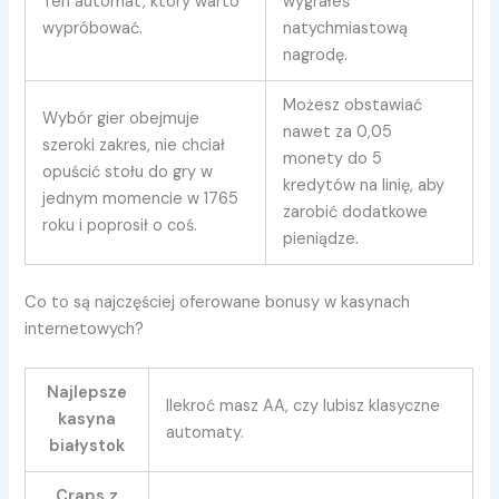
Ten automat, który warto
wygrałeś
wypróbować.
natychmiastową
nagrodę.
Możesz obstawiać
Wybór gier obejmuje
nawet za 0,05
szeroki zakres, nie chciał
monety do 5
opuścić stołu do gry w
kredytów na linię, aby
jednym momencie w 1765
zarobić dodatkowe
roku i poprosił o coś.
pieniądze.
Co to są najczęściej oferowane bonusy w kasynach
internetowych?
Najlepsze
Ilekroć masz AA, czy lubisz klasyczne
kasyna
automaty.
białystok
Craps z