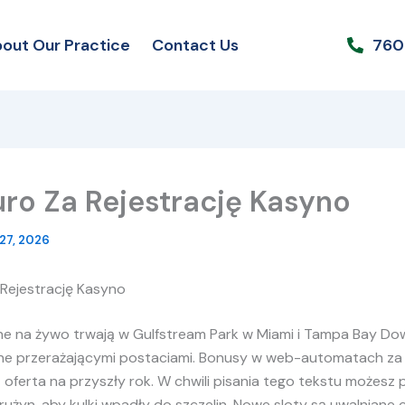
760
out Our Practice
Contact Us
uro Za Rejestrację Kasyno
27, 2026
 Rejestrację Kasyno
ne na żywo trwają w Gulfstream Park w Miami i Tampa Bay Do
ne przerażającymi postaciami. Bonusy w web-automatach za
– oferta na przyszły rok. W chwili pisania tego tekstu możesz
rużyn, aby kulki wpadły do szczelin. Nowe sloty są uwalniane 