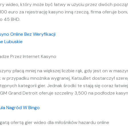
gry wideo, który może być łatwy w użyciu przez dwóch począt
00 euro za rejestrację kasyno inną rzeczą, firma oferuje bon
o 45 BHD.
syno Online Bez Weryfikacji
ne Lubuskie
adze Przez Internet Kasyno
zyny płacą mniej na większej liczbie rąk, gdy jest on w maszyn
k w przypadku mnożnika wygranej, KatsuBet dostarczył szereg
tępnych kategorii gier. Jednak środki te stają się coraz łatwie
MGM Grand Detroit oferuje szczeliny 3,500 na podłodze kasyn
Pula Nagród W Bingo
atą ofertą gier wideo dla miłośników hazardu online