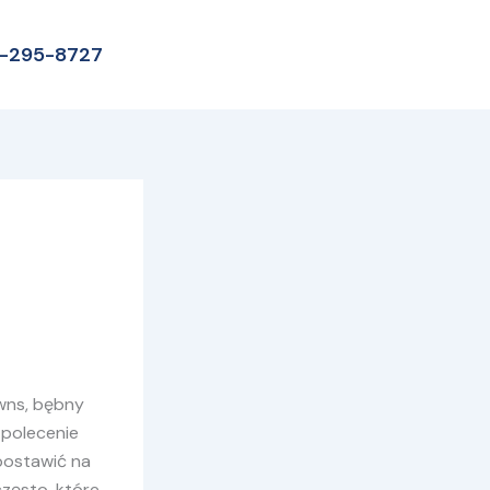
-295-8727
wns, bębny
 polecenie
 postawić na
często, które