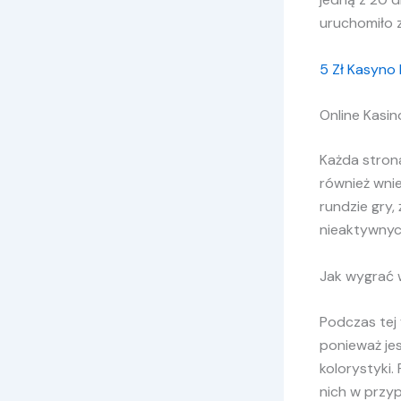
uruchomiło 
5 Zł Kasyno
Online Kasin
Każda stron
również wni
rundzie gry,
nieaktywnyc
Jak wygrać 
Podczas tej
ponieważ jes
kolorystyki
nich w przyp