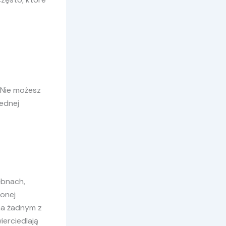
 Nie możesz
jednej
ębnach,
lonej
na żadnym z
ierciedlają